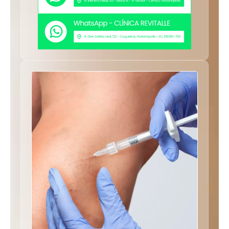
Indicada para vasos finos e superficiais,
especialmente em pacientes que sentem
desconforto em outros tipos de escleroterapia.
Também é ideal para sessões múltiplas de
manutenção.
Tempo de recuperação:
A recuperação é rápida, permitindo atividades
normais logo após a sessão. Pequenas marcas ou
hematomas podem surgir, mas se resolvem em
poucos dias.