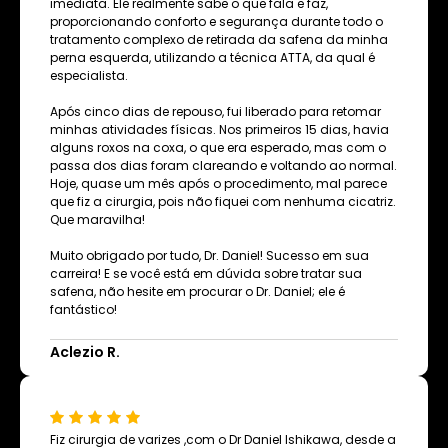
imediata. Ele realmente sabe o que fala e faz,
proporcionando conforto e segurança durante todo o
tratamento complexo de retirada da safena da minha
perna esquerda, utilizando a técnica ATTA, da qual é
especialista.
Após cinco dias de repouso, fui liberado para retomar
minhas atividades físicas. Nos primeiros 15 dias, havia
alguns roxos na coxa, o que era esperado, mas com o
passa dos dias foram clareando e voltando ao normal.
Hoje, quase um mês após o procedimento, mal parece
que fiz a cirurgia, pois não fiquei com nenhuma cicatriz.
Que maravilha!
Muito obrigado por tudo, Dr. Daniel! Sucesso em sua
carreira! E se você está em dúvida sobre tratar sua
safena, não hesite em procurar o Dr. Daniel; ele é
fantástico!
Aclezio R.
Fiz cirurgia de varizes ,com o Dr Daniel Ishikawa, desde a