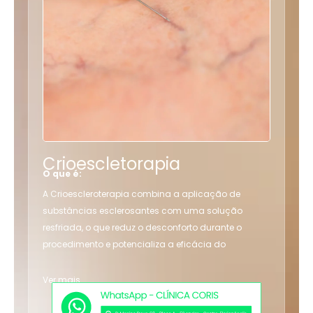
Crioescletorapia
O que é:
A Crioescleroterapia combina a aplicação de
substâncias esclerosantes com uma solução
resfriada, o que reduz o desconforto durante o
procedimento e potencializa a eficácia do
tratamento. É uma alternativa mais confortável e
eficiente para eliminação de vasinhos.
Ver mais
Indicação: