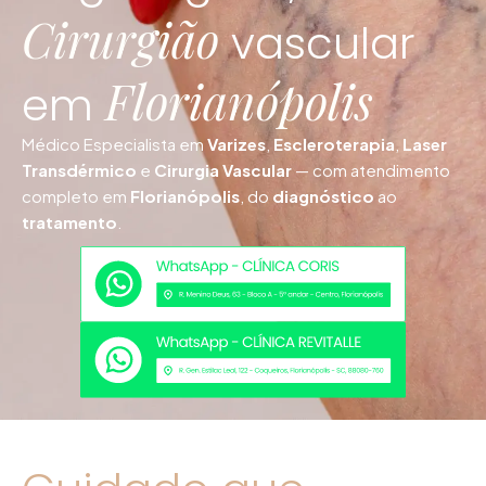
Cirurgião
vascular
Florianópolis
em
Médico Especialista em
Varizes
,
Escleroterapia
,
Laser
Transdérmico
e
Cirurgia Vascular
— com atendimento
completo em
Florianópolis
, do
diagnóstico
ao
tratamento
.