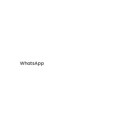
Sobre
Dr. Daniel Ishika
Médico Cirurgião
WhatsApp